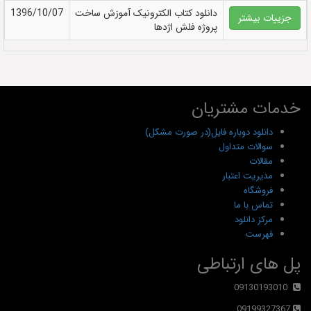
دانلود کتاب الکترونيک آموزش ساخت
1396/10/07
جزییات بیشتر
پروژه فلش اژدها
خدمات مشتریان
دانلود دوباره فایل(در صورت مشکل)
سوالات متداول
مقالات
مدیریت اعتبار
فروشگاه
تماس با ما
مرکز دانلود
فهرست
پل های ارتباطی
09130193010
09199327367