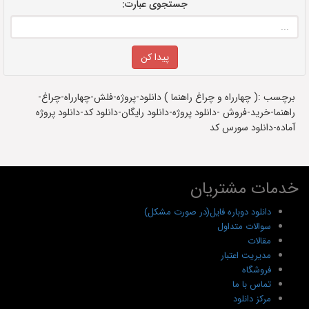
جستجوی عبارت:
برچسب :( چهارراه و چراغ راهنما ) دانلود-پروژه-فلش-چهارراه-چراغ-
راهنما-خرید-فروش -دانلود پروژه-دانلود رایگان-دانلود کد-دانلود پروژه
آماده-دانلود سورس کد
خدمات مشتریان
دانلود دوباره فایل(در صورت مشکل)
سوالات متداول
مقالات
مدیریت اعتبار
فروشگاه
تماس با ما
مرکز دانلود