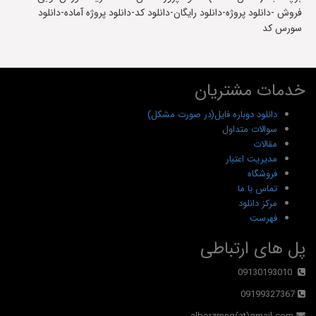
فروش -دانلود پروژه-دانلود رایگان-دانلود کد-دانلود پروژه آماده-دانلود
سورس کد
خدمات مشتریان
دانلود دوباره فایل(در صورت مشکل)
سوالات متداول
مقالات
مدیریت اعتبار
فروشگاه
تماس با ما
مرکز دانلود
فهرست
پل های ارتباطی
09130193010
09199327367