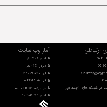
 ارتباطی
آمار وب سایت
091301
امروز: 2279 نفر
09199
دیروز: 4193 نفر
alborzmng(at)gma
این هفته: 2279 نفر
ar
این ماه: 97328 نفر
 در شبکه های اجتماعی
کل بازدید: 17445854 نفر
امروز: 1405/05/17