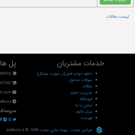
لیست مقالات
خدمات مشتریان
پل های
دانلود دوباره فایل(در صورت مشکل)
93010
سوالات متداول
327367
مقالات
il.com
مدیریت اعتبار
فروشگاه
alborz@
تماس با ما
سروسافت
مرکز دانلود
فهرست
طراحی سایت
,
بهینه سازی سایت
© 1399
aralborz.ir