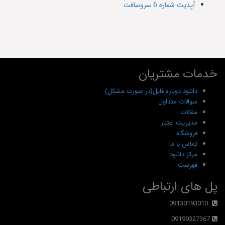
آپدیت شماره 6 سروسافت
خدمات مشتریان
دانلود دوباره فایل(در صورت مشکل)
سوالات متداول
مقالات
مدیریت اعتبار
فروشگاه
تماس با ما
مرکز دانلود
فهرست
پل های ارتباطی
09130193010
09199327367