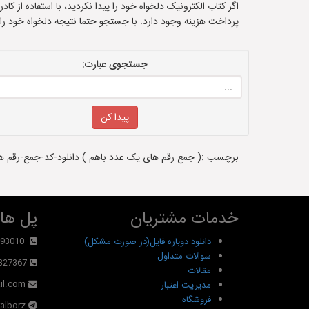
اگر کتاب الکترونیک دلخواه خود را پیدا نکردید، با استفاده از ک
پرداخت هزینه وجود دارد. با جستجو حتما نتیجه دلخواه خود را
جستجوی عبارت:
برچسب :( جمع رقم های یک عدد باهم ) دانلود-کد-جمع-رقم های
خدمات مشتریان
پل های
دانلود دوباره فایل(در صورت مشکل)
93010
سوالات متداول
327367
مقالات
il.com
مدیریت اعتبار
فروشگاه
alborz@