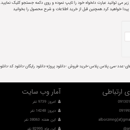
ادر زیر می توانید عبارت دلخواه خود را تایپ نموده و روی دکمه جستجو کلیک نمایید.
 پیدا خواهید کرد.همچنین قبل از خرید اطلاعات و شرح محصول را بخوانید
-عدد-سی پلاس پلاس-خرید-فروش -دانلود پروژه-دانلود رایگان-دانلود کد-دانلود 
 ارتباطی
آمار وب سایت
091301
امروز: 9739 نفر
09199
دیروز: 14248 نفر
alborzmng(at)gma
این هفته: 38063 نفر
ar
این ماه: 82995 نفر