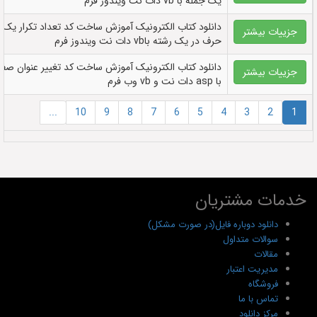
یک جمله با vb دات نت ویندوز فرم
دانلود کتاب الکترونيک آموزش ساخت کد تعداد تکرار یک
جزییات بیشتر
حرف در یک رشته باvb دات نت ویندوز فرم
دانلود کتاب الکترونيک آموزش ساخت کد تغییر عنوان صف
جزییات بیشتر
با asp دات نت و vb وب فرم
...
10
9
8
7
6
5
4
3
2
1
خدمات مشتریان
دانلود دوباره فایل(در صورت مشکل)
سوالات متداول
مقالات
مدیریت اعتبار
فروشگاه
تماس با ما
مرکز دانلود