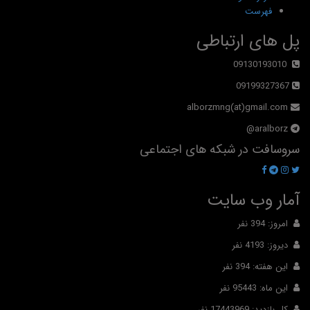
فهرست
پل های ارتباطی
09130193010
09199327367
alborzmng(at)gmail.com
aralborz@
سروسافت در شبکه های اجتماعی
آمار وب سایت
امروز: 394 نفر
دیروز: 4193 نفر
این هفته: 394 نفر
این ماه: 95443 نفر
کل بازدید: 17443969 نفر