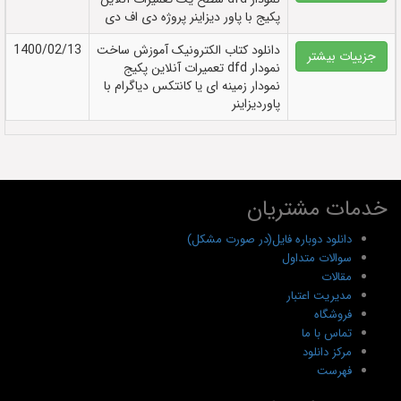
پکیج با پاور دیزاینر پروژه دی اف دی
دانلود کتاب الکترونيک آموزش ساخت
1400/02/13
جزییات بیشتر
نمودار dfd تعمیرات آنلاین پکیج
نمودار زمینه ای یا کانتکس دیاگرام با
پاوردیزاینر
خدمات مشتریان
دانلود دوباره فایل(در صورت مشکل)
سوالات متداول
مقالات
مدیریت اعتبار
فروشگاه
تماس با ما
مرکز دانلود
فهرست