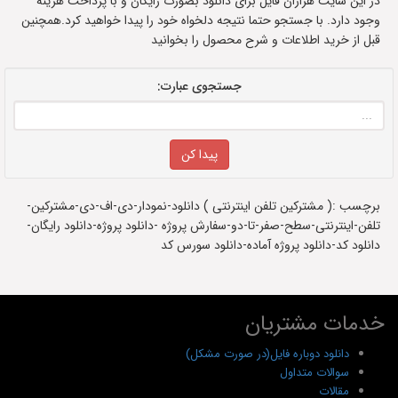
در این سایت هزاران فایل برای دانلود بصورت رایگان و با پرداخت هزینه
وجود دارد. با جستجو حتما نتیجه دلخواه خود را پیدا خواهید کرد.همچنین
قبل از خرید اطلاعات و شرح محصول را بخوانید
جستجوی عبارت:
برچسب :( مشترکین تلفن اینترنتی ) دانلود-نمودار-دی-اف-دی-مشترکین-
تلفن-اینترنتی-سطح-صفر-تا-دو-سفارش پروژه -دانلود پروژه-دانلود رایگان-
دانلود کد-دانلود پروژه آماده-دانلود سورس کد
خدمات مشتریان
دانلود دوباره فایل(در صورت مشکل)
سوالات متداول
مقالات