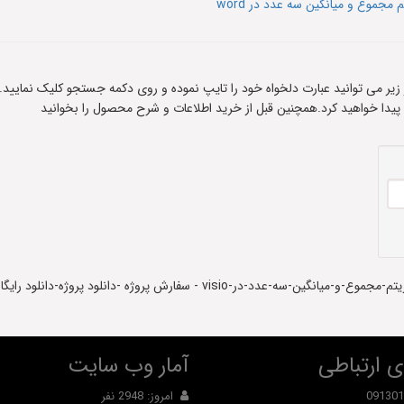
جموع و میانگین سه عدد در word
ادر زیر می توانید عبارت دلخواه خود را تایپ نموده و روی دکمه جستجو کلیک نمایید.
 پیدا خواهید کرد.همچنین قبل از خرید اطلاعات و شرح محصول را بخوانید
پروژه-دانلود رایگان-دانلود کد-دانلود پروژه آماده-دانلود سورس کد
 ارتباطی
آمار وب سایت
091301
امروز: 2948 نفر