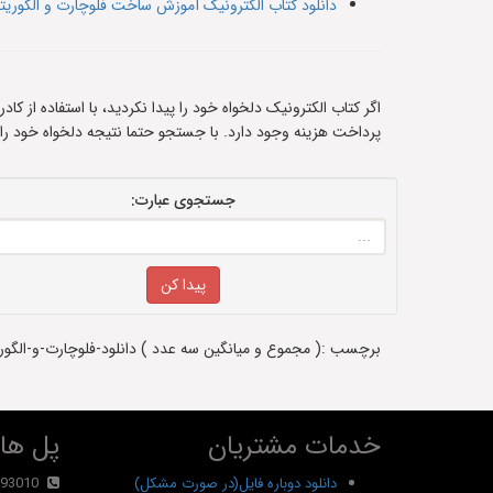
دانلود کتاب الکترونیک آموزش ساخت فلوچارت و الگوریتم م
اگر کتاب الکترونیک دلخواه خود را پیدا نکردید، با استفاده از ک
پرداخت هزینه وجود دارد. با جستجو حتما نتیجه دلخواه خود را
جستجوی عبارت:
برچسب :( مجموع و میانگین سه عدد ) دانلود-فلوچارت-و-الگوریتم-مجموع-و-میانگین-سه-عدد-در-visio - سفارش پروژه -دانلود 
خدمات مشتریان
پل های
دانلود دوباره فایل(در صورت مشکل)
93010