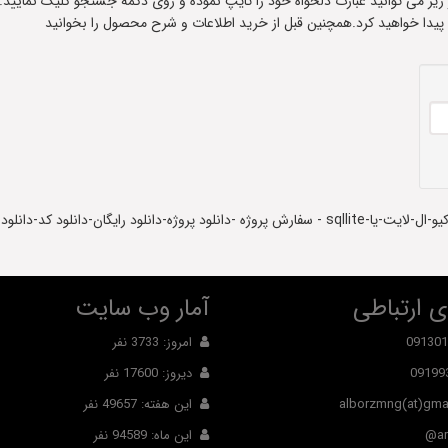
ادر زیر می توانید عبارت دلخواه خود را تایپ نموده و روی دکمه جستجو کلیک نمایید.
 پیدا خواهید کرد.همچنین قبل از خرید اطلاعات و شرح محصول را بخوانید
نلود پروژه آماده-دانلود سورس کد
 ارتباطی
آمار وب سایت
091301
امروز: 3733 نفر
09199
دیروز: 17600 نفر
alborzmng(at)gma
این هفته: 49657 نفر
ar
این ماه: 94589 نفر