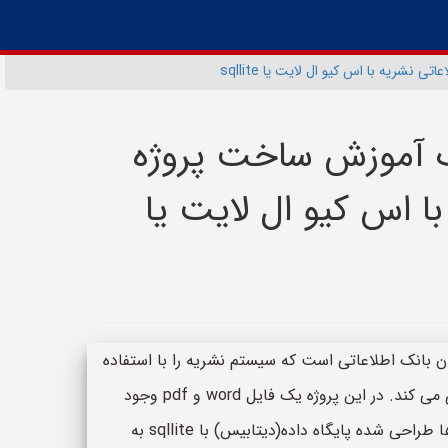
نشریه با اس کیو ال لایت یا sqllite
یک آموزش ساخت پروژه
ا اس کیو ال لایت یا
ان بانک اطلاعاتی است که سیستم نشریه را با استفاده
از نرم افزار اس کیوال لایت یا sqllite پیاده سازی می کند. در این پروژه یک فایل word و pdf وجود
دارد که در آن تصویر کلیه جداول یا همان تیبل ها طراحی شده پایگاه داده(دیتابیس) با sqllite به