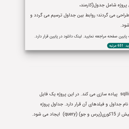
 پروژه شامل جدول(کارمند،
طراحی می گردند؛ روابط بین جداول ترسیم می گردد و
یین صفحه مراجعه نمایید. لینک دانلود در پایین قرار دارد.
65 مرتبه
را با استفاده از نرم افزار اس کیوال لایت یا sqllite پیاده سازی می کند. در این پروژه یک فایل
آن تصویر کلیه جداول یا همان تیبل ها طراحی شده پایگاه داده(دیتابیس) با sqllite به همراه نام جداول و فیلدهای آن قرار دارد. جداول پروژه
شامل جدول(کارمند، روزنامه،عضو،پرداختی،صفحات، چاپخانه وغیره) طراحی می گردند؛ روابط بین جداول ترسیم می گردد و بیش از 15کوری(پرس و جو) (query) ایجاد می شود.