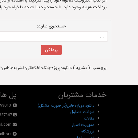
اگر کتاب الکترونیک دلخواه خود را پیدا نکردید، با استفاده از ک
پرداخت هزینه وجود دارد. با جستجو حتما نتیجه دلخواه خود را
جستجوی عبارت:
برچسب :( نشریه ) دانلود-پروژه-بانک-اطلاعاتی-نشریه-با-اس-کیو-ال-لایت-یا-sqllite - سفارش پروژه -دانلود پروژه-دانلود رایگان-دانلود کد-دا
خدمات مشتریان
پل های
دانلود دوباره فایل(در صورت مشکل)
93010
سوالات متداول
327367
مقالات
il.com
مدیریت اعتبار
فروشگاه
alborz@
تماس با ما