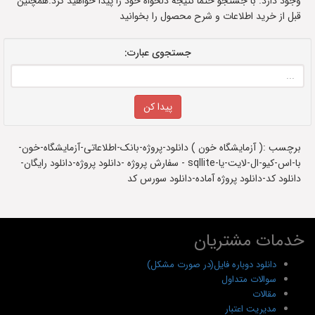
وجود دارد. با جستجو حتما نتیجه دلخواه خود را پیدا خواهید کرد.همچنین
قبل از خرید اطلاعات و شرح محصول را بخوانید
جستجوی عبارت:
برچسب :( آزمایشگاه خون ) دانلود-پروژه-بانک-اطلاعاتی-آزمایشگاه-خون-
با-اس-کیو-ال-لایت-یا-sqllite - سفارش پروژه -دانلود پروژه-دانلود رایگان-
دانلود کد-دانلود پروژه آماده-دانلود سورس کد
خدمات مشتریان
دانلود دوباره فایل(در صورت مشکل)
سوالات متداول
مقالات
مدیریت اعتبار