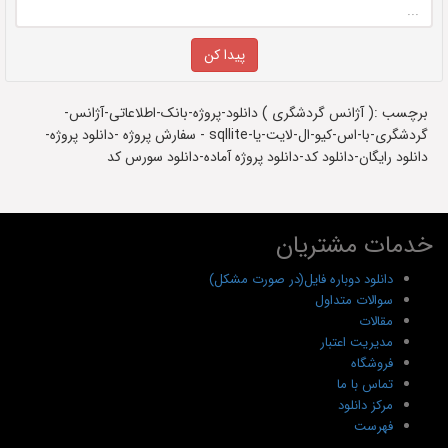
برچسب :( آژانس گردشگری ) دانلود-پروژه-بانک-اطلاعاتی-آژانس-
گردشگری-با-اس-کیو-ال-لایت-یا-sqllite - سفارش پروژه -دانلود پروژه-
دانلود رایگان-دانلود کد-دانلود پروژه آماده-دانلود سورس کد
خدمات مشتریان
دانلود دوباره فایل(در صورت مشکل)
سوالات متداول
مقالات
مدیریت اعتبار
فروشگاه
تماس با ما
مرکز دانلود
فهرست