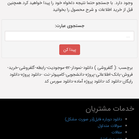
وجود دارد. با جستجو حتما نتیجه دلخواه خود را پیدا خواهید کرد.همچنین
قبل از خرید اطلاعات و شرح محصول را بخوانید
جستجوی عبارت:
برچسب :( گلفروشی ) دانلود-نمودار-er-موجودیت-رابطه-گلفروشی-خرید-
فروش-بانک-اطلاعاتی-پروژه-دانشجویی-کامپیوتر-نت -دانلود پروژه-دانلود
رایگان-دانلود کد-دانلود پروژه آماده-دانلود سورس کد
خدمات مشتریان
دانلود دوباره فایل(در صورت مشکل)
سوالات متداول
مقالات
مدیریت اعتبار