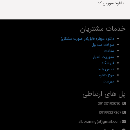
دانلود سورس کد
خدمات مشتریان
دانلود دوباره فایل(در صورت مشکل)
سوالات متداول
مقالات
مدیریت اعتبار
فروشگاه
تماس با ما
مرکز دانلود
فهرست
پل های ارتباطی
09130193010
09199327367
alborzmng(at)gmail.com