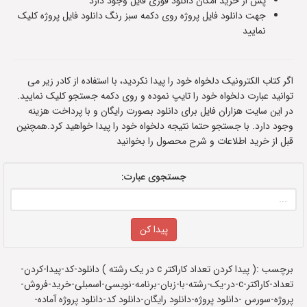
پس از خرید امکان دانلود فوری فایل وجود دارد
جهت دانلود فایل پروژه روی دکمه سبز رنگ دانلود فایل پروژه کلیک
نمایید
اگر کتاب الکترونیک دلخواه خود را پیدا نکردید، با استفاده از کادر زیر می
توانید عبارت دلخواه خود را تایپ نموده و روی دکمه جستجو کلیک نمایید.
در این سایت هزاران فایل برای دانلود بصورت رایگان و با پرداخت هزینه
وجود دارد. با جستجو حتما نتیجه دلخواه خود را پیدا خواهید کرد.همچنین
قبل از خرید اطلاعات و شرح محصول را بخوانید
جستجوی عبارت:
برچسب :( پیدا کردن تعداد کاراکتر c در یک رشته ) دانلود-کد-پیدا-کردن-
تعداد-کاراکتر-c-در-یک-رشته-با-زبان-برنامه-نویسی-اسمبلی-خرید-فروش-
پروژه-سورس -دانلود پروژه-دانلود رایگان-دانلود کد-دانلود پروژه آماده-