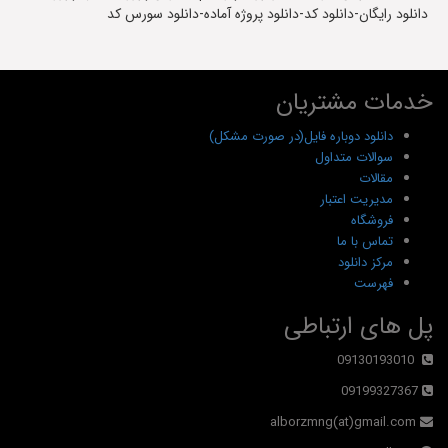
دانلود رایگان-دانلود کد-دانلود پروژه آماده-دانلود سورس کد
خدمات مشتریان
دانلود دوباره فایل(در صورت مشکل)
سوالات متداول
مقالات
مدیریت اعتبار
فروشگاه
تماس با ما
مرکز دانلود
فهرست
پل های ارتباطی
09130193010
09199327367
alborzmng(at)gmail.com