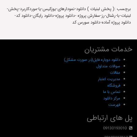
برچسب :( پخش لبنیات ) دانلود-نمودارهای-یوزکیس-یا-موردکاربرد-پخش-
لبنیات-با-رشنال-رز-سفارش پروژه -دانلود پروژه-دانلود رایگان-دانلود کد-
دانلود پروژه آماده-دانلود سورس کد
خدمات مشتریان
دانلود دوباره فایل(در صورت مشکل)
سوالات متداول
مقالات
مدیریت اعتبار
فروشگاه
تماس با ما
مرکز دانلود
فهرست
پل های ارتباطی
09130193010