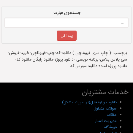
جستجوی عبارت:
برچسب :( چاپ سری فیبوناچی ) دانلود-کد-چاپ-فیبوناچی-خرید-فروش-
سی پلاس پلاس-برنامه نویسی -دانلود پروژه-دانلود رایگان-دانلود کد-
دانلود پروژه آماده-دانلود سورس کد
خدمات مشتریان
دانلود دوباره فایل(در صورت مشکل)
سوالات متداول
مقالات
مدیریت اعتبار
فروشگاه