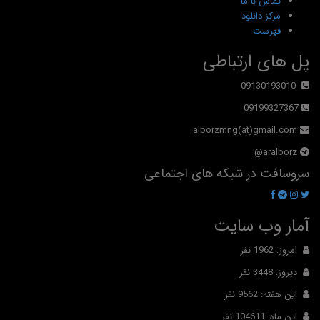
تماس با ما
مرکز دانلود
فهرست
پل های ارتباطی
09130193010
09199327367
alborzmng(at)gmail.com
aralborz@
سروسافت در شبکه های اجتماعی
آمار وب سایت
امروز: 1962 نفر
دیروز: 3448 نفر
این هفته: 9562 نفر
این ماه: 104611 نفر