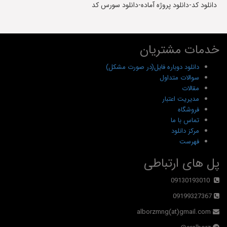
دانلود کد-دانلود پروژه آماده-دانلود سورس کد
خدمات مشتریان
دانلود دوباره فایل(در صورت مشکل)
سوالات متداول
مقالات
مدیریت اعتبار
فروشگاه
تماس با ما
مرکز دانلود
فهرست
پل های ارتباطی
09130193010
09199327367
alborzmng(at)gmail.com