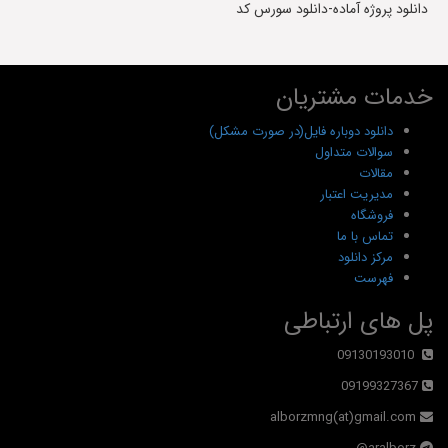
دانلود پروژه آماده-دانلود سورس کد
خدمات مشتریان
دانلود دوباره فایل(در صورت مشکل)
سوالات متداول
مقالات
مدیریت اعتبار
فروشگاه
تماس با ما
مرکز دانلود
فهرست
پل های ارتباطی
09130193010
09199327367
alborzmng(at)gmail.com