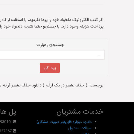
اگر کتاب الکترونیک دلخواه خود را پیدا نکردید، با استفاده از ک
پرداخت هزینه وجود دارد. با جستجو حتما نتیجه دلخواه خود را
جستجوی عبارت:
برچسب :( حذف عنصر در یک آرایه ) دانلود-حذف-عنصر-آرایه-سی
خدمات مشتریان
پل های
دانلود دوباره فایل(در صورت مشکل)
93010
سوالات متداول
327367