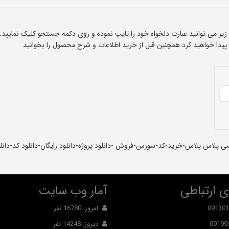
ادر زیر می توانید عبارت دلخواه خود را تایپ نموده و روی دکمه جستجو کلیک نمایید.
 پیدا خواهید کرد.همچنین قبل از خرید اطلاعات و شرح محصول را بخوانید
 پلاس پلاس-خرید-کد-سورس-فروش -دانلود پروژه-دانلود رایگان-دانلود کد-دانلود
 ارتباطی
آمار وب سایت
091301
امروز: 16780 نفر
09199
دیروز: 14248 نفر