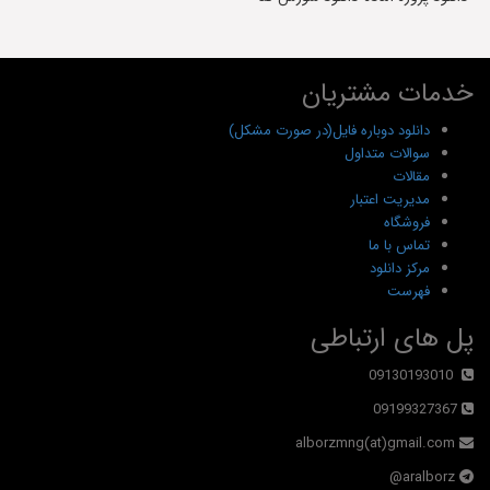
خدمات مشتریان
دانلود دوباره فایل(در صورت مشکل)
سوالات متداول
مقالات
مدیریت اعتبار
فروشگاه
تماس با ما
مرکز دانلود
فهرست
پل های ارتباطی
09130193010
09199327367
alborzmng(at)gmail.com
aralborz@