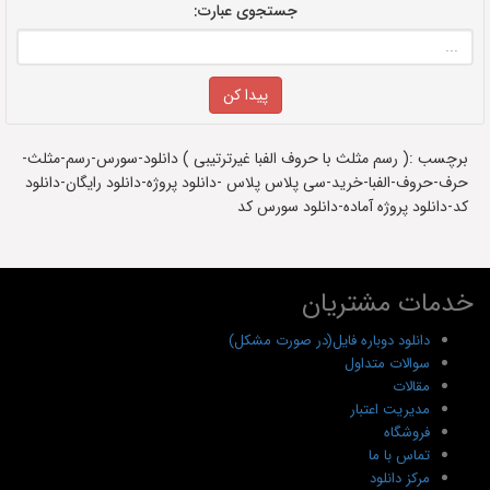
جستجوی عبارت:
برچسب :( رسم مثلث با حروف الفبا غیرترتیبی ) دانلود-سورس-رسم-مثلث-
حرف-حروف-الفبا-خرید-سی پلاس پلاس -دانلود پروژه-دانلود رایگان-دانلود
کد-دانلود پروژه آماده-دانلود سورس کد
خدمات مشتریان
دانلود دوباره فایل(در صورت مشکل)
سوالات متداول
مقالات
مدیریت اعتبار
فروشگاه
تماس با ما
مرکز دانلود