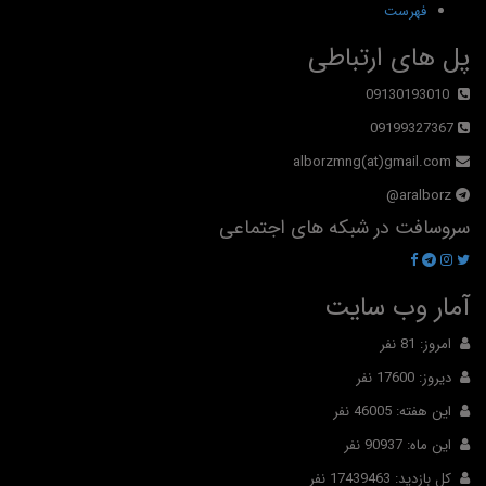
فهرست
پل های ارتباطی
09130193010
09199327367
alborzmng(at)gmail.com
aralborz@
سروسافت در شبکه های اجتماعی
آمار وب سایت
امروز: 81 نفر
دیروز: 17600 نفر
این هفته: 46005 نفر
این ماه: 90937 نفر
کل بازدید: 17439463 نفر