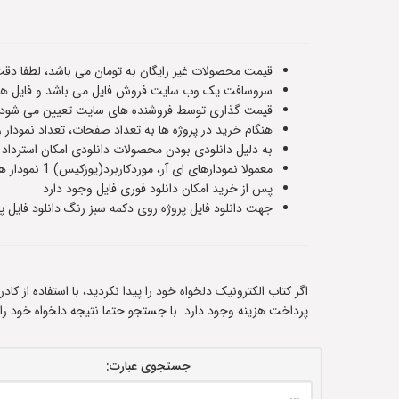
قیمت محصولات غیر رایگان به تومان می باشد، لطفا دقت
سروسافت یک وب سایت فروش فایل می باشد و فایل های
قیمت گذاری توسط فروشنده های سایت تعیین می شود و ت
هنگام خرید در پروژه ها به تعداد صفحات، تعداد نمودار 
به دلیل دانلودی بودن محصولات دانلودی امکان استرداد
معمولا نمودارهای ای آر، موردکاربرد(یوزکیس) 1 نمودار هستند و سناریوهای پایگاه داده حدودا 5 یا 6 صفحه هستند،اطلاعات دقیق هر فایل در صفحه معرفی آن قرار داده شده است
پس از خرید امکان دانلود فوری فایل وجود دارد
جهت دانلود فایل پروژه روی دکمه سبز رنگ دانلود فایل پر
اگر کتاب الکترونیک دلخواه خود را پیدا نکردید، با استفاده از ک
پرداخت هزینه وجود دارد. با جستجو حتما نتیجه دلخواه خود را
جستجوی عبارت: