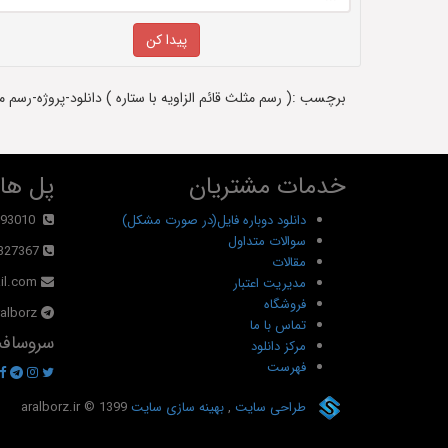
برچسب :( رسم مثلث قائم الزاویه با ستاره ) دانلود-پروژه-رسم م
خدمات مشتریان
پل های
دانلود دوباره فایل(در صورت مشکل)
93010
سوالات متداول
327367
مقالات
il.com
مدیریت اعتبار
فروشگاه
alborz@
تماس با ما
سروسافت
مرکز دانلود
فهرست
طراحی سایت
,
بهینه سازی سایت
© 1399
aralborz.ir