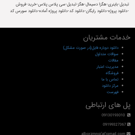
تبدیل-باینری-هگزا دسیمال-هگز-تبدیل-سی پلاس پلاس-خرید-فروش
-دانلود پروژه-دانلود رایگان-دانلود کد-دانلود پروژه آماده-دانلود سورس کد
خدمات مشتریان
دانلود دوباره فایل(در صورت مشکل)
سوالات متداول
مقالات
مدیریت اعتبار
فروشگاه
تماس با ما
مرکز دانلود
فهرست
پل های ارتباطی
09130193010
09199327367
alborzmng(at)gmail.com