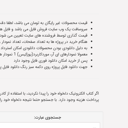
قیمت محصولات غیر رایگان به تومان می باشد، لطفا دقت
سروسافت یک وب سایت فروش فایل می باشد و فایل های
قیمت گذاری توسط فروشنده های سایت تعیین می شود و ت
هنگام خرید در پروژه ها به تعداد صفحات، تعداد نمودار 
به دلیل دانلودی بودن محصولات دانلودی امکان استرداد
معمولا نمودارهای ای آر، موردکاربرد(یوزکیس) 1 نمودار هستند و سناریوهای پایگاه داده حدودا 5 یا 6 صفحه هستند،اطلاعات دقیق هر فایل در صفحه معرفی آن قرار داده شده است
پس از خرید امکان دانلود فوری فایل وجود دارد
جهت دانلود فایل پروژه روی دکمه سبز رنگ دانلود فایل پر
اگر کتاب الکترونیک دلخواه خود را پیدا نکردید، با استفاده از ک
پرداخت هزینه وجود دارد. با جستجو حتما نتیجه دلخواه خود را
جستجوی عبارت: