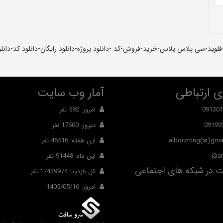
فلوید-سی پلاس پلاس-خرید-فروش-کد -دانلود پروژه-دانلود رایگان-دانلود کد-دانلو
 ارتباطی
آمار وب سایت
091301
امروز: 592 نفر
09199
دیروز: 17600 نفر
alborzmng(at)gma
این هفته: 46516 نفر
ar
این ماه: 91448 نفر
 در شبکه های اجتماعی
کل بازدید: 17439974 نفر
امروز: 1405/05/16