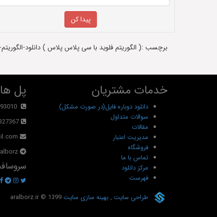
برچسب :( الگوریتم فلوید با سی پلاس پلاس ) دانلود-الگوریتم-
خدمات مشتریان
پل های
دانلود دوباره فایل(در صورت مشکل)
93010
سوالات متداول
327367
مقالات
il.com
مدیریت اعتبار
فروشگاه
alborz@
تماس با ما
سروسافت
مرکز دانلود
فهرست
طراحی سایت
,
بهینه سازی سایت
© 1399
aralborz.ir