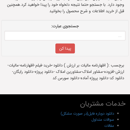
وجود دارد. با جستجو حتما نتیجه دلخواه خود را پیدا خواهید کرد.همچنین
قبل از خرید اطلاعات و شرح محصول را بخوانید
جستجوی عبارت:
برچسب :( اظهارنامه مالیات بر ارزش ) دانلود-خرید-فیلم-اظهارنامه-مالیات-
ارزش-افزوده-مشاور املاک-مشاورین املاک -دانلود پروژه-دانلود رایگان-
دانلود کد-دانلود پروژه آماده-دانلود سورس کد
خدمات مشتریان
دانلود دوباره فایل(در صورت مشکل)
سوالات متداول
مقالات