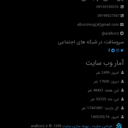
09130193010
09199327367
alborzmng(at)gmail.com
aralborz@
سروسافت در شبکه های اجتماعی
آمار وب سایت
امروز: 2499 نفر
دیروز: 17600 نفر
این هفته: 48423 نفر
این ماه: 93355 نفر
کل بازدید: 17441881 نفر
امروز: 1405/05/16
طراحی سایت
,
بهینه سازی سایت
© 1399
aralborz.ir