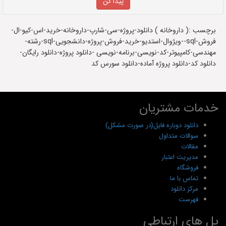
برچسب :( داروخانه ) دانلود-پروژه-سی-شارپ-داروخانه-خرید-اس-کیو-ال-
فروش-sql--ویژوال-استدیو-خرید-فروش-پروژه-دانشجویی-sql-رشته-
مهندسی-کامپیوتر-کد-نویسی-برنامه-نویسی -دانلود پروژه-دانلود رایگان-
دانلود کد-دانلود پروژه آماده-دانلود سورس کد
خدمات مشتریان
دانلود دوباره فایل(در صورت مشکل)
سوالات متداول
مقالات
مدیریت اعتبار
فروشگاه
تماس با ما
مرکز دانلود
فهرست
پل های ارتباطی