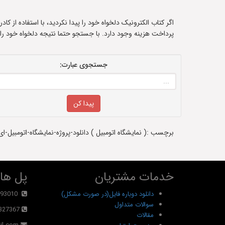
اگر کتاب الکترونیک دلخواه خود را پیدا نکردید، با استفاده از ک
پرداخت هزینه وجود دارد. با جستجو حتما نتیجه دلخواه خود را
جستجوی عبارت:
برچسب :( نمایشگاه اتومبیل ) دانلود-پروژه-نمایشگاه-اتومبیل-ای
خدمات مشتریان
پل های
دانلود دوباره فایل(در صورت مشکل)
93010
سوالات متداول
327367
مقالات