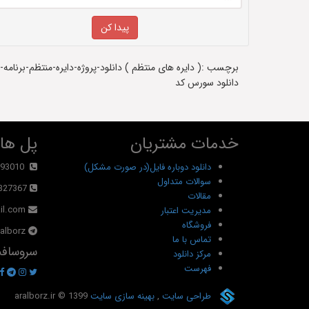
دانلود سورس کد
خدمات مشتریان
پل های
دانلود دوباره فایل(در صورت مشکل)
93010
سوالات متداول
327367
مقالات
il.com
مدیریت اعتبار
فروشگاه
alborz@
تماس با ما
سروسافت
مرکز دانلود
فهرست
طراحی سایت
,
بهینه سازی سایت
© 1399
aralborz.ir