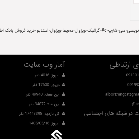
برچسب :( دایره های منتظم ) دانلود-پروژه-دایره-منتظم-برنامه-نویسی-سی-شارپ-c#-گرافیک-ویژوال-محیط-
 ارتباطی
آمار وب سایت
091301
امروز: 4016 نفر
09199
دیروز: 17600 نفر
alborzmng(at)gma
این هفته: 49940 نفر
ar
این ماه: 94872 نفر
 در شبکه های اجتماعی
کل بازدید: 17443398 نفر
امروز: 1405/05/16