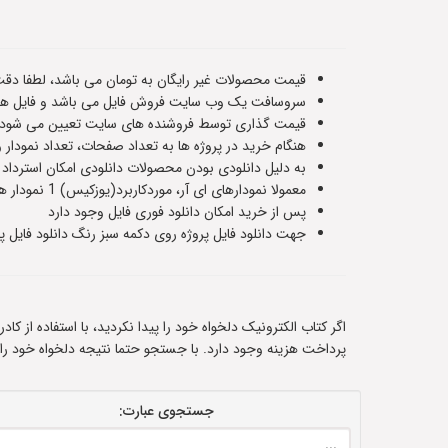
قیمت محصولات غیر رایگان به تومان می باشد، لطفا دقت
سروسافت یک وب سایت فروش فایل می باشد و فایل های
قیمت گذاری توسط فروشنده های سایت تعیین می شود و ت
هنگام خرید در پروژه ها به تعداد صفحات، تعداد نمودار 
به دلیل دانلودی بودن محصولات دانلودی امکان استرداد
معمولا نمودارهای ای آر، موردکاربرد(یوزکیس) 1 نمودار هستند و سناریوهای پایگاه داده حدودا 5 یا 6 صفحه هستند،اطلاعات دقیق هر فایل در صفحه معرفی آن قرار داده شده است
پس از خرید امکان دانلود فوری فایل وجود دارد
جهت دانلود فایل پروژه روی دکمه سبز رنگ دانلود فایل پر
اگر کتاب الکترونیک دلخواه خود را پیدا نکردید، با استفاده از ک
پرداخت هزینه وجود دارد. با جستجو حتما نتیجه دلخواه خود را
جستجوی عبارت: