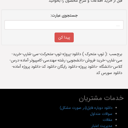
قبل از خرید اطلاعات و شرح محصول را بخوانید
جستجوی عبارت:
برچسب :( توپ متحرک ) دانلود-پروژه-توپ-متحرکت-سی-شارپ-خرید-
سی-شارپ-خرید-فروش-دانشجویی-رشته-مهندسی-کامپیوتر-آماده-درس-
کلاس-دانشگاه -دانلود پروژه-دانلود رایگان-دانلود کد-دانلود پروژه آماده-
دانلود سورس کد
خدمات مشتریان
دانلود دوباره فایل(در صورت مشکل)
سوالات متداول
مقالات
مدیریت اعتبار