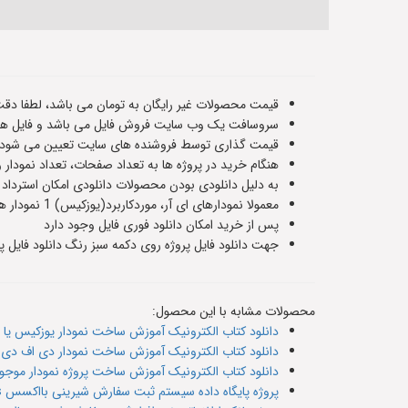
قیمت محصولات غیر رایگان به تومان می باشد، لطفا دقت
سروسافت یک وب سایت فروش فایل می باشد و فایل های
قیمت گذاری توسط فروشنده های سایت تعیین می شود و ت
هنگام خرید در پروژه ها به تعداد صفحات، تعداد نمودار 
به دلیل دانلودی بودن محصولات دانلودی امکان استرداد
معمولا نمودارهای ای آر، موردکاربرد(یوزکیس) 1 نمودار هستند و سناریوهای پایگاه داده حدودا 5 یا 6 صفحه هستند،اطلاعات دقیق هر فایل در صفحه معرفی آن قرار داده شده است
پس از خرید امکان دانلود فوری فایل وجود دارد
جهت دانلود فایل پروژه روی دکمه سبز رنگ دانلود فایل پر
محصولات مشابه با این محصول:
دانلود کتاب الکترونیک آموزش ساخت نمودار یوزکیس یا Use case مورد کاربرد وب سایت سفارش شیرینی
دانلود کتاب الکترونیک آموزش ساخت نمودار دی اف دی یا dfd وب‌سایت سفارش شیرینی (سطح صفر و
دانلود کتاب الکترونیک آموزش ساخت پروژه نمودار موجودیت رابطه er یا ای آ
پروژه پایگاه داده سیستم ثبت سفارش شیرینی بااکسس Access