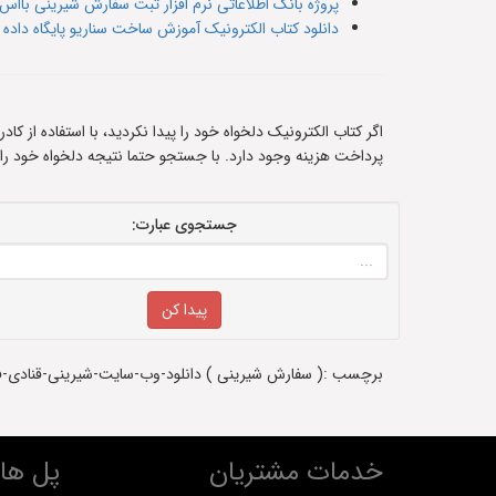
پروژه بانک اطلاعاتی نرم افزار ثبت سفارش شیرینی بااس کیو
دانلود کتاب الکترونیک آموزش ساخت سناریو پایگاه داد
اگر کتاب الکترونیک دلخواه خود را پیدا نکردید، با استفاده از ک
پرداخت هزینه وجود دارد. با جستجو حتما نتیجه دلخواه خود را
جستجوی عبارت:
برچسب :( سفارش شیرینی ) دانلود-وب-سایت-شیرینی-قنادی-فروشی-ای-اس-پی-دات-نت-asp -دانلود پروژه-دانلود رایگ
خدمات مشتریان
پل های