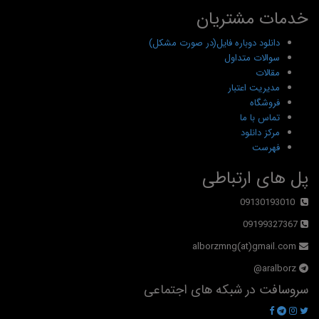
خدمات مشتریان
دانلود دوباره فایل(در صورت مشکل)
سوالات متداول
مقالات
مدیریت اعتبار
فروشگاه
تماس با ما
مرکز دانلود
فهرست
پل های ارتباطی
09130193010
09199327367
alborzmng(at)gmail.com
aralborz@
سروسافت در شبکه های اجتماعی