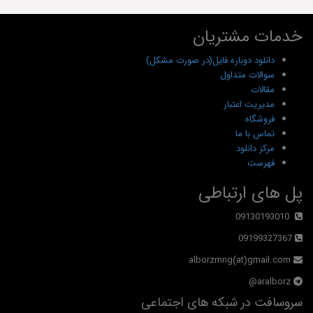
خدمات مشتریان
دانلود دوباره فایل(در صورت مشکل)
سوالات متداول
مقالات
مدیریت اعتبار
فروشگاه
تماس با ما
مرکز دانلود
فهرست
پل های ارتباطی
09130193010
09199327367
alborzmng(at)gmail.com
aralborz@
سروسافت در شبکه های اجتماعی