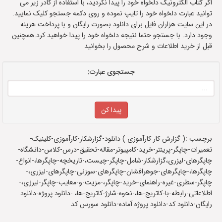
اگر کتاب الکترونیک دلخواه خود را پیدا نکردید، با استفاده از کادر زیر می
توانید عبارت دلخواه خود را تایپ نموده و روی دکمه جستجو کلیک نمایید.
در این سایت هزاران فایل برای دانلود بصورت رایگان و با پرداخت هزینه
وجود دارد. با جستجو حتما نتیجه دلخواه خود را پیدا خواهید کرد.همچنین
قبل از خرید اطلاعات و شرح محصول را بخوانید
جستجوی عبارت:
برچسب :( گزارش کار کارآموزی ) دانلود-گزارشکار-کارآموزی-کلینیک-
تعمیرات-چاپگر-پرینتر-خرید-کامپیوتر-مقاله-تحقیق-درس-کلاس-دانشگاه-
چاپگرهای-لیزری،گزارشکار-شامل-چاپگر-چیست،-تاریخچه-چاپگرها،-انواع-
چاپگرها،-چاپگرهای-جوهرافشان-چاپگرهای-سوزنی-چاپگرهای-لیزری،-
چاپگر-سطری-غیره-راهنمای-خرید-چاپگر،-مزیت-و-معایب-چاپگر-لیرزی،-
اطلاعاتی-رابطه-با-کاتریج-ها،-نحوه-شارژ-کاتریج-ها، -دانلود پروژه-دانلود
رایگان-دانلود کد-دانلود پروژه آماده-دانلود سورس کد