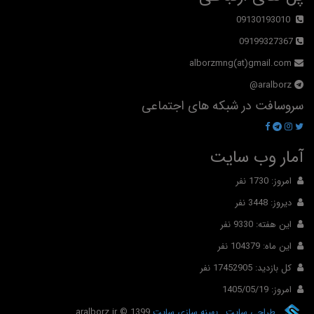
09130193010
09199327367
alborzmng(at)gmail.com
aralborz@
سروسافت در شبکه های اجتماعی
آمار وب سایت
امروز: 1730 نفر
دیروز: 3448 نفر
این هفته: 9330 نفر
این ماه: 104379 نفر
کل بازدید: 17452905 نفر
امروز: 1405/05/19
طراحی سایت
,
بهینه سازی سایت
© 1399
aralborz.ir