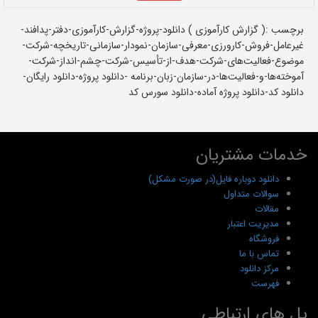
برچسب :( گزارش کارآموزی ) دانلود-پروژه-گزارش-کارآموزی-دفتر-پدافند-
غیرعامل-فروش-کارورزی-معرفی-سازمان-نمودار-سازمانی-تاریخچه-شرکت-
موضوع-فعالیت‌های-شرکت-هدف-از-تأسیس-شرکت-چشم-انداز-شرکت-
آموخته‌ها-و-فعالیت‌ها-در-سازمان-زبان-برنامه -دانلود پروژه-دانلود رایگان-
دانلود کد-دانلود پروژه آماده-دانلود سورس کد
خدمات مشتریان
دانلود دوباره فایل(در صورت مشکل)
سوالات متداول
مقالات
مدیریت اعتبار
فروشگاه
تماس با ما
مرکز دانلود
فهرست
پل های ارتباطی