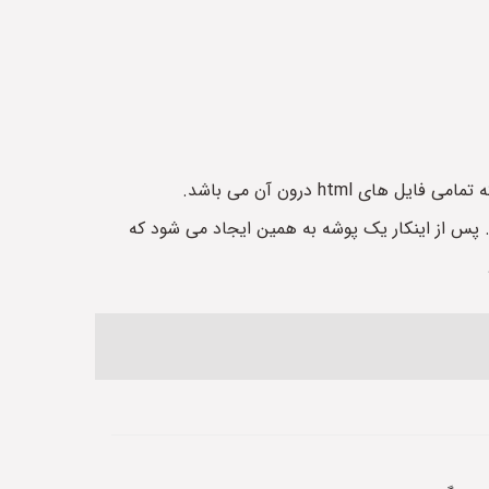
زش ساخت فایل، بر روی آن راست کلیک نموده و گزینه extract here را کلیک نمایید. پس از اینکار یک پوشه به همین ایجاد می شود که