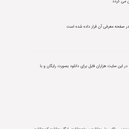
 می گردد
 در این سایت هزاران فایل برای دانلود بصورت رایگان و با
-سورس-html-سایت-سورس-کد-پروژه-دانشجویی-رشته-مهندسی-کامیپوتر -دانلود پروژه-دانلود رایگان-دانلود کد-دانلود