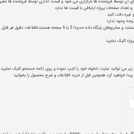
 آن توسط فروشنده ها بارگزاری می شود و قیمت گذاری توسط فروشنده ها معین
عداد صفحات پروژه ارتباطی با قیمت ها ندارد
و غیره دقت کنید
 وجه وجود ندارد
وژه کلیک نمایید
ادر زیر می توانید عبارت دلخواه خود را تایپ نموده و روی دکمه جستجو کلیک نمایید.
 پیدا خواهید کرد.همچنین قبل از خرید اطلاعات و شرح محصول را بخوانید
برچسب :( اچ تی ام ال گل فروشی ) دانلود-پروژه-اچ-تی-ام-ال-گل-فروشی-خرید-فروش