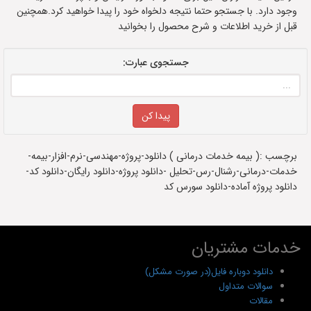
وجود دارد. با جستجو حتما نتیجه دلخواه خود را پیدا خواهید کرد.همچنین
قبل از خرید اطلاعات و شرح محصول را بخوانید
جستجوی عبارت:
برچسب :( بیمه خدمات درمانی ) دانلود-پروژه-مهندسی-نرم-افزار-بیمه-
خدمات-درمانی-رشنال-رس-تحلیل -دانلود پروژه-دانلود رایگان-دانلود کد-
دانلود پروژه آماده-دانلود سورس کد
خدمات مشتریان
دانلود دوباره فایل(در صورت مشکل)
سوالات متداول
مقالات