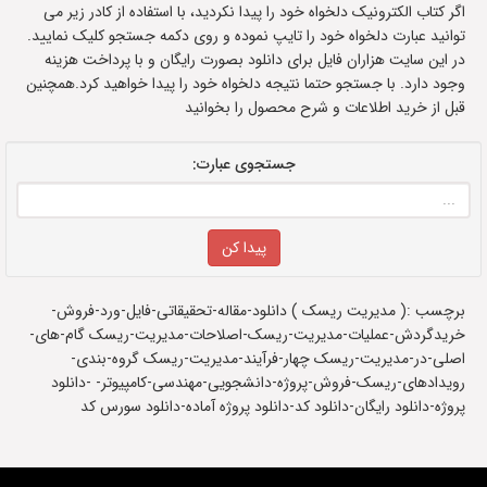
اگر کتاب الکترونیک دلخواه خود را پیدا نکردید، با استفاده از کادر زیر می
توانید عبارت دلخواه خود را تایپ نموده و روی دکمه جستجو کلیک نمایید.
در این سایت هزاران فایل برای دانلود بصورت رایگان و با پرداخت هزینه
وجود دارد. با جستجو حتما نتیجه دلخواه خود را پیدا خواهید کرد.همچنین
قبل از خرید اطلاعات و شرح محصول را بخوانید
جستجوی عبارت:
برچسب :( مدیریت ریسک ) دانلود-مقاله-تحقیقاتی-فایل-ورد-فروش-
خریدگردش-عملیات-مدیریت-ریسک-اصلاحات-مدیریت-ریسک گام-های-
اصلی-در-مدیریت-ریسک چهار-فرآیند-مدیریت-ریسک گروه-بندی-
رویدادهای-ریسک-فروش-پروژه-دانشجویی-مهندسی-کامپیوتر- -دانلود
پروژه-دانلود رایگان-دانلود کد-دانلود پروژه آماده-دانلود سورس کد