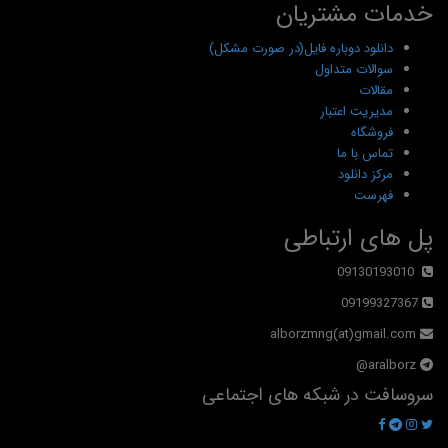
خدمات مشتریان
دانلود دوباره فایل(در صورت مشکل)
سوالات متداول
مقالات
مدیریت اعتبار
فروشگاه
تماس با ما
مرکز دانلود
فهرست
پل های ارتباطی
09130193010
09199327367
alborzmng(at)gmail.com
aralborz@
سروسافت در شبکه های اجتماعی