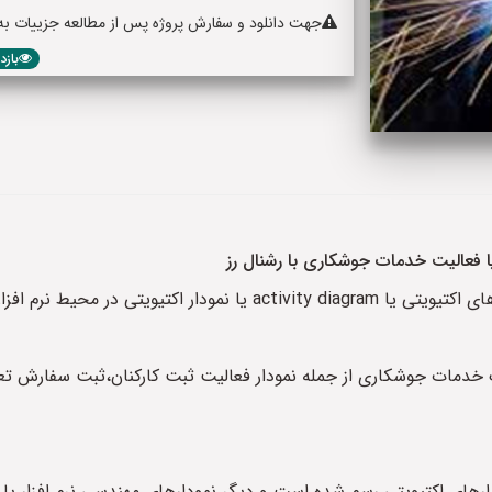
جهت دانلود و سفارش پروژه پس از مطالعه جزییات به پا
بازدید: 0
ا فعالیت خدمات جوشکاری با رشنال رز
شنال رز یا نرم افزار Rational Rose
یتی دیاگرام یک خدمات جوشکاری از جمله نمودار فعالیت ثبت کارکنان،ثبت سف
 رسم شده است و دیگر نمودارهای مهندسی نرم افزار یا نمودارهای uml در این پروژه قرار د