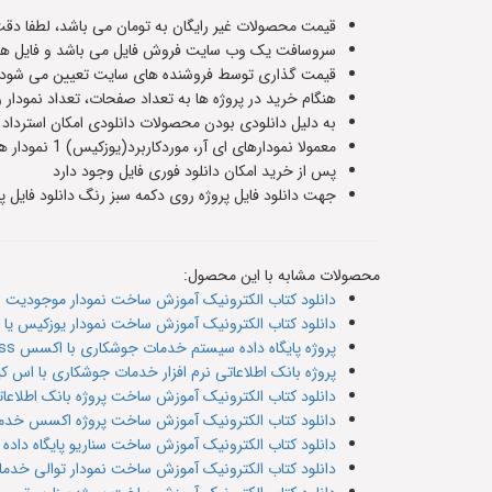
قیمت محصولات غیر رایگان به تومان می باشد، لطفا دقت
سروسافت یک وب سایت فروش فایل می باشد و فایل های
قیمت گذاری توسط فروشنده های سایت تعیین می شود و ت
هنگام خرید در پروژه ها به تعداد صفحات، تعداد نمودار 
به دلیل دانلودی بودن محصولات دانلودی امکان استرداد
معمولا نمودارهای ای آر، موردکاربرد(یوزکیس) 1 نمودار هستند و سناریوهای پایگاه داده حدودا 5 یا 6 صفحه هستند،اطلاعات دقیق هر فایل در صفحه معرفی آن قرار داده شده است
پس از خرید امکان دانلود فوری فایل وجود دارد
جهت دانلود فایل پروژه روی دکمه سبز رنگ دانلود فایل پر
محصولات مشابه با این محصول:
دانلود کتاب الکترونیک آموزش ساخت نمودار موجودیت رابطه ای آر یا er سیس
دانلود کتاب الکترونیک آموزش ساخت نمودار یوزکیس یا Use case مورد کاربرد خدمات جوشکاری
پروژه پایگاه داده سیستم خدمات جوشکاری با اکسس Access
پروژه بانک اطلاعاتی نرم افزار خدمات جوشکاری با اس کیوال
دانلود کتاب الکترونیک آموزش ساخت پروژه بانک اطلاعاتی 
دانلود کتاب الکترونیک آموزش ساخت پروژه اکسس خدما
دانلود کتاب الکترونیک آموزش ساخت سناریو پایگاه داد
دانلود کتاب الکترونیک آموزش ساخت نمودار توالی خدم