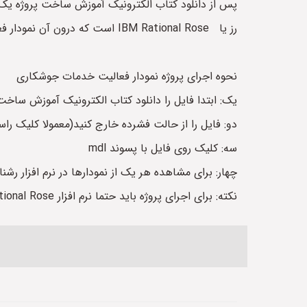
رز یا IBM Rational Rose است که درون آن نمودار فعالیت یا نمودارهای اکتیویتی خدمات جوشکاری قرار داده شده است.
نحوه اجرای پروژه نمودار فعالیت خدمات جوشکاری
یک: ابتدا فایل را دانلود کتاب الکترونیک آموزش ساخت
دو: فایل را از حالت فشرده خارج کنید(معمولا کلیک راست روی
سه: کلیک روی فایل با پسوند mdl
چهار: برای مشاهده هر یک از نمودارها در نرم افزار رش
نکته: برای اجرای پروژه باید حتما نرم افزار Rational Rose را روی کامپیوتر خود نصب کرده باشید.