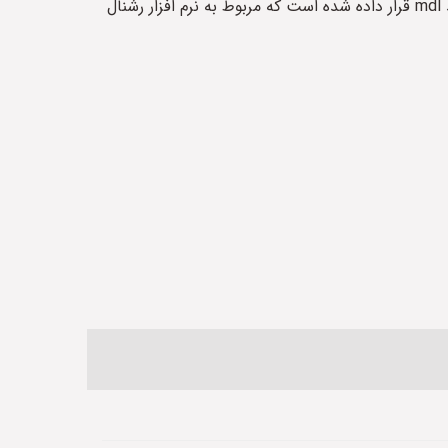
پس از دانلود کتاب الکترونیک آموزش ساخت پروژه یک فایل با پسوند zip را دریافت می کنید که داخل آن یک فایل با پسوند mdl قرار داده شده است که مربوط به نرم افزار رشنال