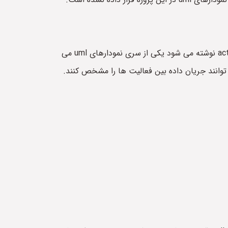
نمودار فعالیت چیست؟ نمودار فعالیت که به آن نمودار اکتیویتی یا اکتیویتی دیاگرام که در انگلیسی به صورت activity diagram نوشته می شود یکی از سری نمودارهای uml می
وانند جریان داده بین فعالیت ها را مشخص کنند.