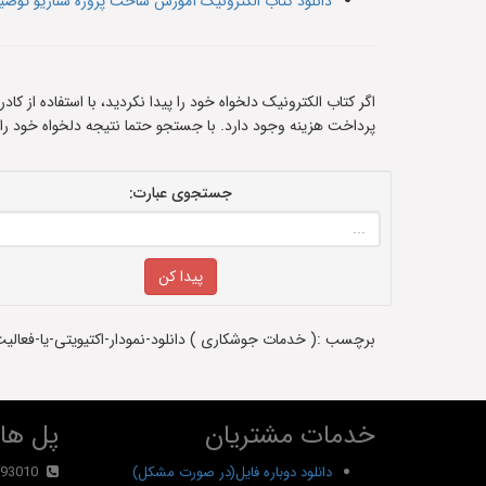
دانلود کتاب الکترونیک آموزش ساخت پروژه سناریو ت
اگر کتاب الکترونیک دلخواه خود را پیدا نکردید، با استفاده از ک
پرداخت هزینه وجود دارد. با جستجو حتما نتیجه دلخواه خود را
جستجوی عبارت:
برچسب :( خدمات جوشکاری ) دانلود-نمودار-اکتیویتی-یا-فعالیت-
خدمات مشتریان
پل های
دانلود دوباره فایل(در صورت مشکل)
93010