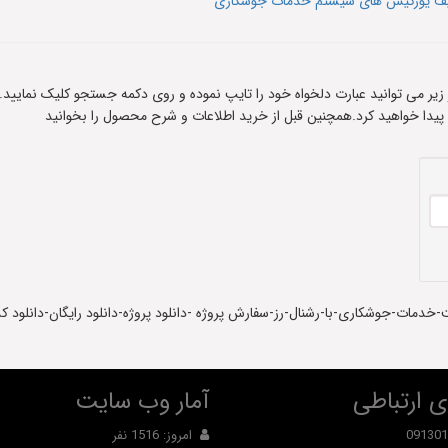
وصیف یوزکیس های سیستم خدمات جوشکاری
ادر زیر می توانید عبارت دلخواه خود را تایپ نموده و روی دکمه جستجو کلیک نمایید.
 پیدا خواهید کرد.همچنین قبل از خرید اطلاعات و شرح محصول را بخوانید
خدمات-جوشکاری-با-رشنال-رز-سفارش پروژه -دانلود پروژه-دانلود رایگان-دانلود کد
 ارتباطی
آمار وب سایت
091301
امروز: 1516 نفر