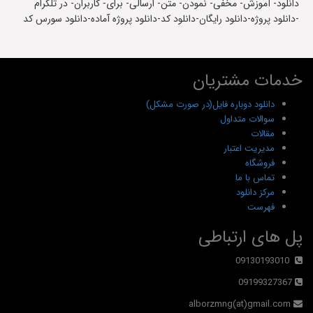
دانلود- آموزش- مخفی- نمودن- متن- ارسالی- برای- کاربران- در تلگرام
-دانلود پروژه-دانلود رایگان-دانلود کد-دانلود پروژه آماده-دانلود سورس کد
خدمات مشتریان
دانلود دوباره فایل(در صورت مشکل)
سوالات متداول
مقالات
مدیریت اعتبار
فروشگاه
تماس با ما
مرکز دانلود
فهرست
پل های ارتباطی
09130193010
09199327367
alborzmng(at)gmail.com