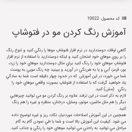
کد محصول: 10022
آموزش رنگ کردن مو در فتوشاپ
گاهي اوقات دوستداريد در نرم افزار فتوشاپ موها را رنگي کنيد و تنوع رنگ
را بر روي موهاي خود امتحان کنيد و اينکه دوستداريد با استفاده از نرم افزار
فتوشاپ موهاي خود را رنگ کنيد براي مثال دوستداريد موهاي خود را زرد،
بور، قرمز، آبي و يا به هررنگي در آوريد و ببينيد چه رنگ مويي به پوست
شما مي خورد؛ در اين آموزش که در حدود چهار دقيقه است شما به سادگي
ياد خواهيد گرفت که با استفاده از فتوشاپ بصورت واقعي موهاي خود را
رنگي (مش) کنيد.
لازم به ذکر است در اين ترفند علاوه بر رنگ کردن مو مي توانيد چيزهايي
ديگر را هم مثل ماشين، موتور، وسايل، درختان، منظره و غيره را هم رنگ
کنيد.
همچنين در اين آموزش اصلاحات موردنياز، نکات ريز و غيره توضيح داده
مي شود. کيفيت اين آموزش بالا است و شما با طي نمودن گام به گام
مراحل مي توانيد به راحتي مي توانيد موهاي خود را رنگي و جذاب کنيد.