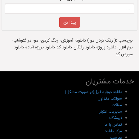
برچسب :( رنگ کردن مو ) دانلود- آموزش- رنگ کردن- مو- در فتوشاپ-
نرم افزار -دانلود پروژه-دانلود رایگان-دانلود کد-دانلود پروژه آماده-دانلود
سورس کد
خدمات مشتریان
دانلود دوباره فایل(در صورت مشکل)
سوالات متداول
مقالات
مدیریت اعتبار
فروشگاه
تماس با ما
مرکز دانلود
فهرست