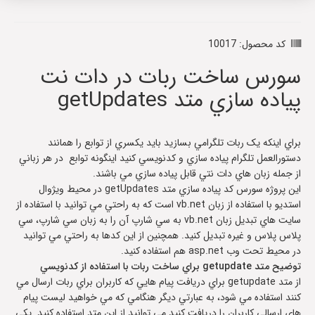
کد محصول: 10017
سورس ساخت ربات در دات نت
پياده سازي متد getUpdates
براي اينکه يک ربات تلگرامي بسازيد بايد يکسري از توابع را همانند
دستورالعمل تلگرام پياده سازي و کدنويسي کنيد اينگونه توابع در هر زباني
از جمله زبان هاي دات نتي قابل پياده سازي مي باشند.
اين پروژه سورس کد پياده سازي متد getUpdates در محيط ويژوال
استديو با استفاده از زبان vb.net است که به راحتي مي توانيد با استفاده از
سايت هاي تبديل زبان vb.net به سي شارپ آن را به زبان سي شارپ، سي
پلاس پلاس و غيره تبديل کنيد. همچنين از اين کدها به راحتي مي توانيد
در محيط تحت وب asp.net هم استفاده کنيد.
توضيح متد getupdate براي ساخت ربات با استفاده از کدنويسي
از متد getupdate براي دريافت پيام هايي که کاربران براي ربات ارسال مي
کنند استفاده مي شود، به عبارتي ديگر هنگامي که مي خواهيد ليست پيام
هاي ارسالي کاربران را دريافت کنيد مي توانيد از اين متد استفاده کنيد. يکي