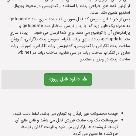
از اولين قدم هاي طراحي ربات با استفاده از کدنويسي در محيط ويژوال
استديو همين متد است.
پس از خريد اين سورس کد فايل سورس کد پياده سازي متد getupdate
به همراه يک فايل ورد که با زبان فارسي ساختار متد getupdate و
پارامترهاي آن را توضيح مي دهد براي شما ارسال مي شود. پياده سازي
متد getupdate، پياده سازي ربات تلگرام، سورس ربات تلگرامي، آموزش
ساخت ربات تلگرامي با کدنويسي، کدنويسي ربات تلگرامي، آموزش ربات
سازي در تلگرام، ساخت ربات در سي شارپ، ساخت ربات در vb.net،
ساخت ربات در ويژوال استديو
دانلود فایل پروژه
قیمت محصولات غیر رایگان به تومان می باشد، لطفا دقت کنید.
سروسافت یک وب سایت فروش فایل می باشد و فایل های آن
توسط فروشنده ها بارگزاری می شود و قیمت گذاری توسط
فروشنده ها معین می گردد