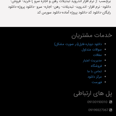
برچسب :( نرم افزار اندرويد تبديلات رهن و اجاره سرو ) خرید- فروش-
دانلود- نرم افزار- اندرويد- تبديلات- رهن- اجاره- سرو -دانلود پروژه-دانلود
رایگان-دانلود کد-دانلود پروژه آماده-دانلود سورس کد
خدمات مشتریان
دانلود دوباره فایل(در صورت مشکل)
سوالات متداول
مقالات
مدیریت اعتبار
فروشگاه
تماس با ما
مرکز دانلود
فهرست
پل های ارتباطی
09130193010
09199327367