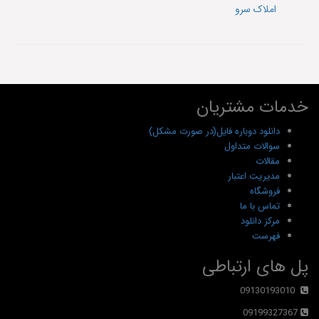
املاک سرو
خدمات مشتریان
دانلود دوباره فایل(در صورت مشکل)
سوالات متداول
مقالات
مدیریت اعتبار
فروشگاه
تماس با ما
مرکز دانلود
فهرست
پل های ارتباطی
09130193010
09199327367