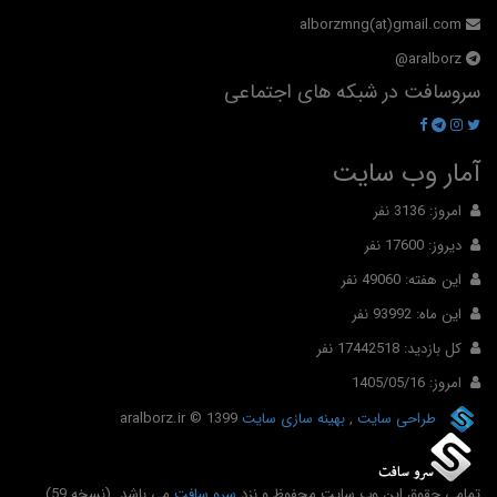
alborzmng(at)gmail.com
aralborz@
سروسافت در شبکه های اجتماعی
آمار وب سایت
امروز: 3136 نفر
دیروز: 17600 نفر
این هفته: 49060 نفر
این ماه: 93992 نفر
کل بازدید: 17442518 نفر
امروز: 1405/05/16
طراحی سایت
,
بهینه سازی سایت
© 1399
aralborz.ir
تمامی حقوق این وب سایت محفوظ و نزد
سرو سافت
می باشد. (نسخه 59)