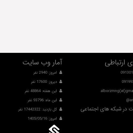
 ارتباطی
آمار وب سایت
091301
امروز: 2940 نفر
09199
دیروز: 17600 نفر
alborzmng(at)gma
این هفته: 48864 نفر
ar
این ماه: 93796 نفر
 در شبکه های اجتماعی
کل بازدید: 17442322 نفر
امروز: 1405/05/16