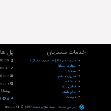
خدمات مشتریان
پل های
دانلود دوباره فایل(در صورت مشکل)
93010
سوالات متداول
327367
مقالات
il.com
مدیریت اعتبار
فروشگاه
alborz@
تماس با ما
سروسافت
مرکز دانلود
فهرست
طراحی سایت
,
بهینه سازی سایت
© 1399
aralborz.ir