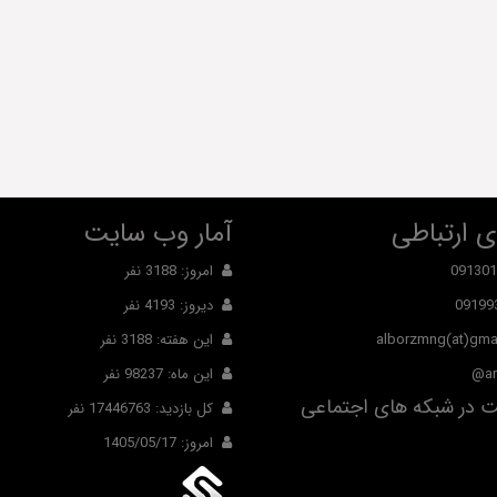
 ارتباطی
آمار وب سایت
091301
امروز: 3188 نفر
09199
دیروز: 4193 نفر
alborzmng(at)gma
این هفته: 3188 نفر
ar
این ماه: 98237 نفر
 در شبکه های اجتماعی
کل بازدید: 17446763 نفر
امروز: 1405/05/17