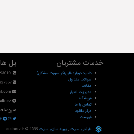
خدمات مشتریان
پل های
دانلود دوباره فایل(در صورت مشکل)
93010
سوالات متداول
327367
مقالات
il.com
مدیریت اعتبار
فروشگاه
alborz@
تماس با ما
سروسافت
مرکز دانلود
فهرست
طراحی سایت
,
بهینه سازی سایت
© 1399
aralborz.ir