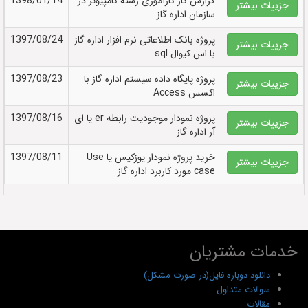
گزارش کار کارآموزی رشته کامپیوتر در
1398/01/14
جزییات بیشتر
سازمان اداره گاز
پروژه بانک اطلاعاتی نرم افزار اداره گاز
1397/08/24
جزییات بیشتر
با اس کیوال sql
پروژه پایگاه داده سیستم اداره گاز با
1397/08/23
جزییات بیشتر
اکسس Access
پروژه نمودار موجودیت رابطه er یا ای
1397/08/16
جزییات بیشتر
آر اداره گاز
خرید پروژه نمودار یوزکیس یا Use
1397/08/11
جزییات بیشتر
case مورد کاربرد اداره گاز
خدمات مشتریان
دانلود دوباره فایل(در صورت مشکل)
سوالات متداول
مقالات