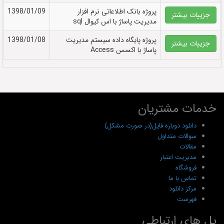
پروژه بانک اطلاعاتی نرم افزار
1398/01/09
جزییات بیشتر
مدیریت پاساژ با اس کیوال sql
پروژه پایگاه داده سیستم مدیریت
1398/01/08
جزییات بیشتر
پاساژ با اکسس Access
خدمات مشتریان
دانلود دوباره فایل(در صورت مشکل)
سوالات متداول
مقالات
مدیریت اعتبار
فروشگاه
تماس با ما
مرکز دانلود
فهرست
پل های ارتباطی