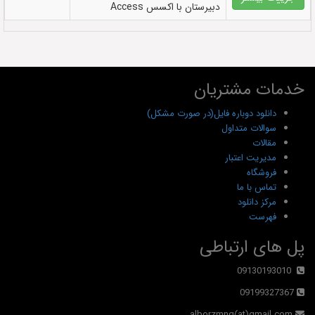
دبیرستان با اکسس Access
خدمات مشتریان
دانلود دوباره فایل(در صورت مشکل)
سوالات متداول
مقالات
مدیریت اعتبار
فروشگاه
تماس با ما
مرکز دانلود
فهرست
پل های ارتباطی
09130193010
09199327367
alborzmng(at)gmail.com