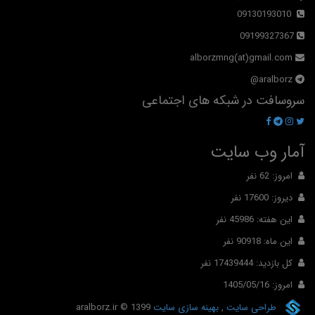
09130193010
09199327367
alborzmng(at)gmail.com
aralborz@
سروسافت در شبکه های اجتماعی
آمار وب سایت
امروز: 62 نفر
دیروز: 17600 نفر
این هفته: 45986 نفر
این ماه: 90918 نفر
کل بازدید: 17439444 نفر
امروز: 1405/05/16
طراحی سایت
,
بهینه سازی سایت
© 1399
aralborz.ir